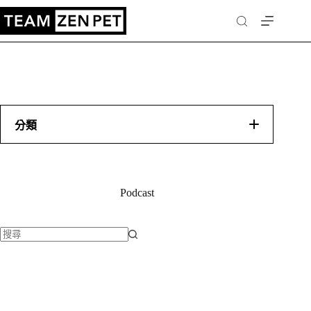
分類
成功案例
・
影片
Podcast
・
銷售業曝光
・
文章/專欄邀稿
・
電視節目/新聞
找
・
實體講座
不
・
寵物顧問/指導服務
到
・
Podcast
符
・
直播錄製