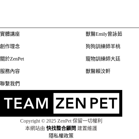
合
・
商演活動策劃
條
件
創作者案例
的
・
獸醫Emily曾詠茹
結
實體講座
獸醫Emily曾詠茹
・
狗狗訓練師羊桃
果
・
寵物訓練師大廷
創作理念
狗狗訓練師羊桃
・
獸醫賴汶軒
關於ZenPet
寵物訓練師大廷
服務內容
獸醫賴汶軒
聯繫我們
Copyright © 2025 ZenPet 保留一切權利
本網站由
快找整合顧問
建置維護
隱私權政策